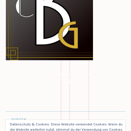
E
R
2
0
1
7
http://club-babylon.org/clubb/wp-
content/uploads/2017/11/cropped-logo-1.png
BEITRAGS-
ZURÜCK
NAVIGATION
Datenschutz & Cookies: Diese Website verwendet Cookies. Wenn du
cropped-logo-1.png
die Website weiterhin nutzt, stimmst du der Verwendung von Cookies